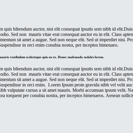
 quis bibendum auctor, nisi elit consequat ipsutis sem nibh id elit.Duis
dio. Sed non mauris vitae erat consequat auctor eu in elit. Class aptent 
dimentum sit amet a augue. Sed non neque elit. Sed ut imperdiet nisi.
 Suspendisse in orci enim conubia nostra, per inceptos himenaeo.
 mauris vestibulum scelerisque quis eu ex. Donec malesuada sodales lorem.
 quis bibendum auctor, nisi elit consequat ipsutis sem nibh id elit.Duis
dio. Sed non mauris vitae erat consequat auctor eu in elit. Class aptent 
dimentum sit amet a augue. Sed non neque elit. Sed ut imperdiet nisi.
Suspendisse in orci enim. Lorem Ipsum proin gravida nibh vel velit aucto
 nibh vulputate cursus a sit amet mauris. Morbi accumsan ipsum velit. N
 litora torquent per conubia nostra, per inceptos himenaeos. Aenean solli