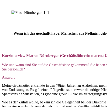
„Wenn ich das geschafft habe, Menschen aus Notlagen gehol
Kurzinterview Marion Nürnberger (Geschäftsführerin marena 
Wie und wann sind Sie auf die Geschäftsidee gekommen? Sie haben si
Sie persönlich?
Antwort:
Meine Großmutter erkrankte in den 70iger Jahren an Alzheimer, mein
von Entlastungen. Es gab einen Pflegedienst, der zwar die nötige Pfle
Spätestens da wusste ich, es gibt eine große Lücke im Versorgungssy
Wie es der Zufall wollte, bekam ich die Gelegenheit bei der Diakoni
bewusster wurde mir, was damals mir und meiner Familie gefehlt hatt