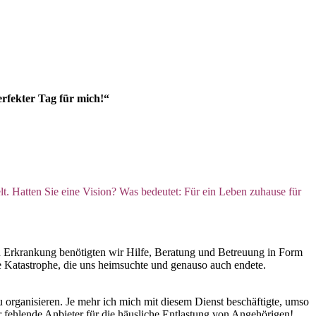
erfekter Tag für mich!“
. Hatten Sie eine Vision? Was bedeutet: Für ein Leben zuhause für
en Erkrankung benötigten wir Hilfe, Beratung und Betreuung in Form
ine Katastrophe, die uns heimsuchte und genauso auch endete.
 organisieren. Je mehr ich mich mit diesem Dienst beschäftigte, umso
r fehlende Anbieter für die häusliche Entlastung von Angehörigen!