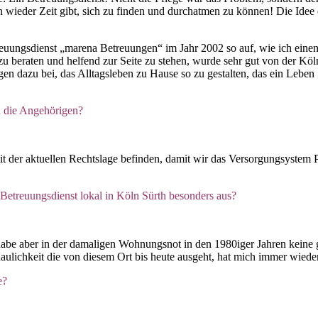
wieder Zeit gibt, sich zu finden und durchatmen zu können! Die Idee 
treuungsdienst „marena Betreuungen“ im Jahr 2002 so auf, wie ich eine
 zu beraten und helfend zur Seite zu stehen, wurde sehr gut von der 
gen dazu bei, das Alltagsleben zu Hause so zu gestalten, das ein Leb
n die Angehörigen?
 der aktuellen Rechtslage befinden, damit wir das Versorgungsystem Pf
Betreuungsdienst lokal in Köln Sürth besonders aus?
abe aber in der damaligen Wohnungsnot in den 1980iger Jahren keine
lichkeit die von diesem Ort bis heute ausgeht, hat mich immer wieder 
e?