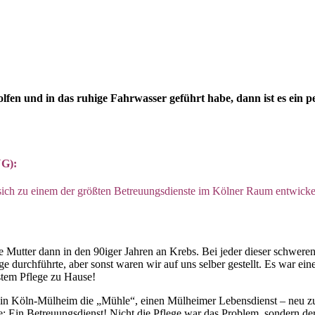
fen und in das ruhige Fahrwasser geführt habe, dann ist es ein p
UG):
ch zu einem der größten Betreuungsdienste im Kölner Raum entwickelt
e Mutter dann in den 90iger Jahren an Krebs. Bei jeder dieser schwer
ge durchführte, aber sonst waren wir auf uns selber gestellt. Es war e
stem Pflege zu Hause!
e in Köln-Mülheim die „Mühle“, einen Mülheimer Lebensdienst – neu zu
e: Ein Betreuungsdienst! Nicht die Pflege war das Problem, sondern de